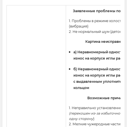
Заявленные проблемы польз
1. Проблемы в режиме холостого
(вибрация)
2. Не нормальный шум (детонац
Картина неисправност
a) Неравномерный одностор
износ на корпусе иглы расп
б) Неравномерный односто
износ на корпусе иглы расп
с выдавленным уплотнител
кольцом
Возможные причины
1. Неправильно установленный
(перекошен из-за избыточного 
одну сторону
)
2. Мелкие чужеродные частицы 