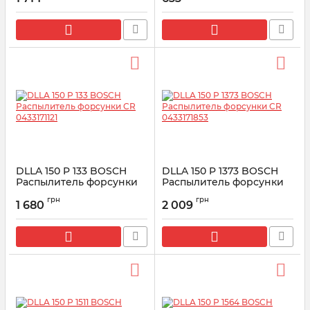
DLLA 150 P 133 BOSCH
DLLA 150 P 1373 BOSCH
Распылитель форсунки
Распылитель форсунки
CR 0433171121
CR 0433171853
грн
грн
1 680
2 009
Артикул:
0433171121
Артикул:
0433171853