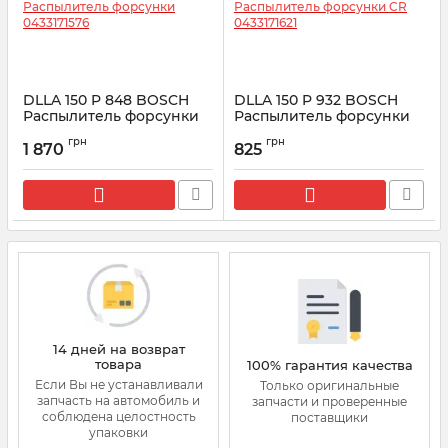
DLLA 150 P 848 BOSCH
DLLA 150 P 932 BOSCH
Распылитель форсунки
Распылитель форсунки
0433171576
CR 0433171621
грн
грн
1 870
825
Артикул:
0433171576
Артикул:
0433171621
14 дней на возврат
товара
100% гарантия качества
Если Вы не устанавливали
Только оригинальные
запчасть на автомобиль и
запчасти и проверенные
соблюдена целостность
поставщики
упаковки