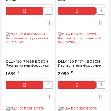
Артикул:
0433171965
Артикул:
0433171986
DLLA 150 P 1666 BOSCH
DLLA 150 P 1744 BOSCH
Распылитель форсунки
Распылитель форсунки
CR 0433172022
CR 0433172067
грн
грн
1 634
2 099
Артикул:
0433172022
Артикул:
0433172067