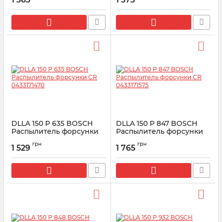
Артикул:
0433171444
Артикул:
0433171462
DLLA 150 P 635 BOSCH
DLLA 150 P 847 BOSCH
Распылитель форсунки
Распылитель форсунки
CR 0433171470
CR 0433171575
грн
грн
1 529
1 765
Артикул:
0433171470
Артикул:
0433171575