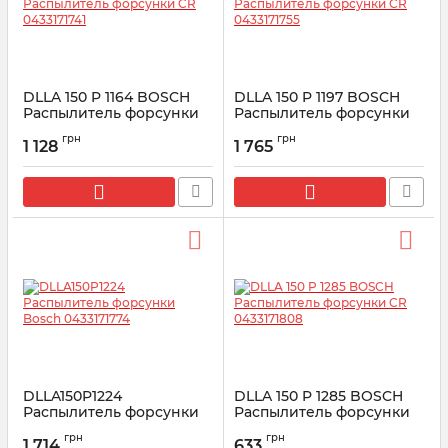
DLLA 150 P 1164 BOSCH
DLLA 150 P 1197 BOSCH
Распылитель форсунки
Распылитель форсунки
CR 0433171741
CR 0433171755
грн
грн
1 128
1 765
Артикул:
0433171741
Артикул:
0433171755
DLLA150P1224
DLLA 150 P 1285 BOSCH
Распылитель форсунки
Распылитель форсунки
Bosсh 0433171774
CR 0433171808
грн
грн
1 714
633
Артикул:
0433171774
Артикул:
0433171808