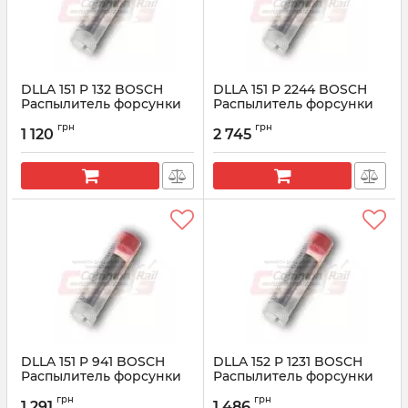
DLLA 151 P 132 BOSCH
DLLA 151 P 2244 BOSCH
Распылитель форсунки
Распылитель форсунки
CR 0433171120
CR 0433172244
грн
грн
1 120
2 745
Артикул:
0433171120
Артикул:
0433172244
DLLA 151 P 941 BOSCH
DLLA 152 P 1231 BOSCH
Распылитель форсунки
Распылитель форсунки
CR 0433171624
CR 0433171781
грн
грн
1 291
1 486