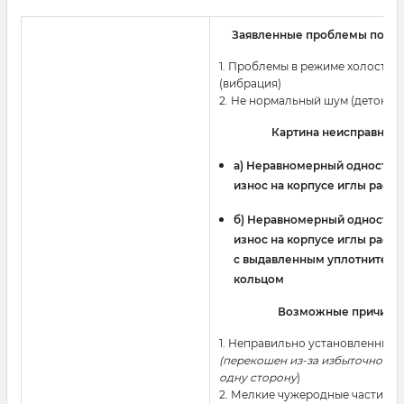
Заявленные проблемы польз
1. Проблемы в режиме холостого
(вибрация)
2. Не нормальный шум (детонац
Картина неисправност
a) Неравномерный одностор
износ на корпусе иглы расп
б) Неравномерный односто
износ на корпусе иглы расп
с выдавленным уплотнител
кольцом
Возможные причины
1. Неправильно установленный
(перекошен из-за избыточного 
одну сторону
)
2. Мелкие чужеродные частицы 