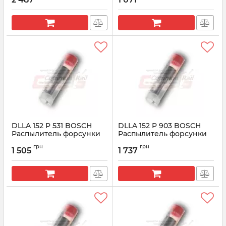
Артикул:
0433172120
Артикул:
0433171326
DLLA 152 P 531 BOSCH
DLLA 152 P 903 BOSCH
Распылитель форсунки
Распылитель форсунки
CR 0433171394
CR 0433171600
грн
грн
1 505
1 737
Артикул:
0433171394
Артикул:
0433171600