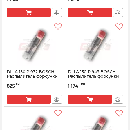
DLLA 150 P 932 BOSCH
DLLA 150 P 943 BOSCH
Распылитель форсунки
Распылитель форсунки
CR 0433171621
CR 0433171628
грн
грн
825
1 174
Артикул:
0433171621
Артикул:
0433171628