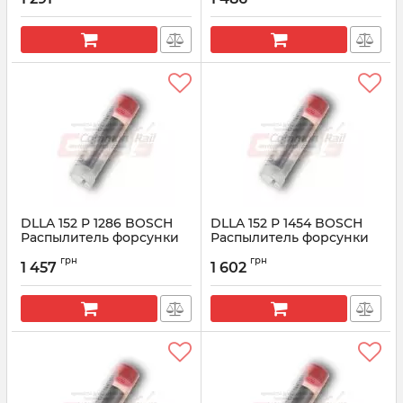
Артикул:
0433171624
Артикул:
0433171781
DLLA 152 P 1286 BOSCH
DLLA 152 P 1454 BOSCH
Распылитель форсунки
Распылитель форсунки
CR 0433171809
0433171901
грн
грн
1 457
1 602
Артикул:
0 433 171 809
Артикул:
0433171901