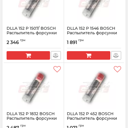
DLLA 152 P 1507/ BOSCH
DLLA 152 P 1546 BOSCH
Распылитель форсунки
Распылитель форсунки
CR 0433171929
CR 0433171954
грн
грн
2 346
1 891
Артикул:
0433171929
Артикул:
0433171954
DLLA 152 P 1832 BOSCH
DLLA 152 P 452 BOSCH
Распылитель форсунки
Распылитель форсунки
CR 0433172120
CR 0433171326
грн
грн
2 487
1 071