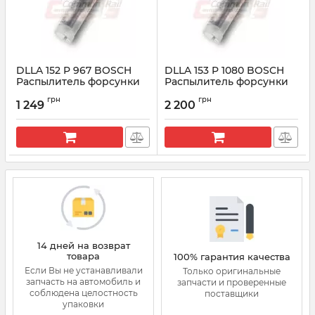
DLLA 152 P 967 BOSCH
DLLA 153 P 1080 BOSCH
Распылитель форсунки
Распылитель форсунки
CR 0433171640
CR 0433171702
грн
грн
1 249
2 200
Артикул:
0433171640
Артикул:
0433171702
14 дней на возврат
товара
100% гарантия качества
Если Вы не устанавливали
Только оригинальные
запчасть на автомобиль и
запчасти и проверенные
соблюдена целостность
поставщики
упаковки