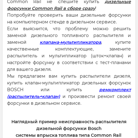
Common Rail не спешите купить
дизельные
форсунки Common Rail в сборе сразу
!
Попробуйте проверить ваши дизельные форсунки
на компьютерном стенде в дизельном сервисе.
Если выяснится, что проблему можно решить
заменой дизельного топливного распылителя и
заменой
клапана-мультипликатора
, купите
качественные комплектующие, замените
распылитель и мультипликатор (шток+клапан) и
настройте форсунку в соответствии с тест-планами
для вашего дизеля.
Мы предлагаем вам купить распылители дизеля,
купить клапан-мультипликатор дизельных форсунок
BOSCH или купить
ремкомплект
(распылитель+клапан)
и произвести ремонт своей
форсунки в дизельном сервисе.
Наглядный пример неисправность распылителя
дизельной форсунки Bosch
системы впрыска топлива типа Common Rail