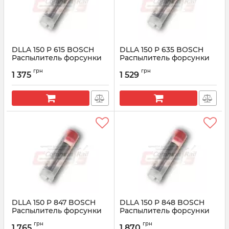
DLLA 150 P 615 BOSCH
DLLA 150 P 635 BOSCH
Распылитель форсунки
Распылитель форсунки
CR 0433171462
CR 0433171470
грн
грн
1 375
1 529
Артикул:
0433171462
Артикул:
0433171470
DLLA 150 P 847 BOSCH
DLLA 150 P 848 BOSCH
Распылитель форсунки
Распылитель форсунки
CR 0433171575
0433171576
грн
грн
1 765
1 870
Артикул:
0433171575
Артикул:
0433171576