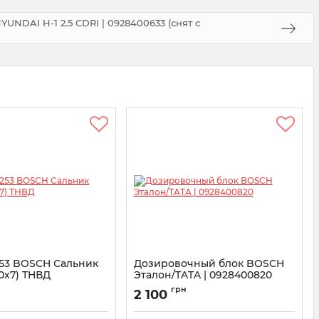
NDAI H-1 2.5 CDRI | 0928400633 (снят с
53 BOSCH Сальник
Дозировочный блок BOSCH
20х7) ТНВД
Эталон/TATA | 0928400820
R0P0253
Артикул:
0928400820
грн
2 100