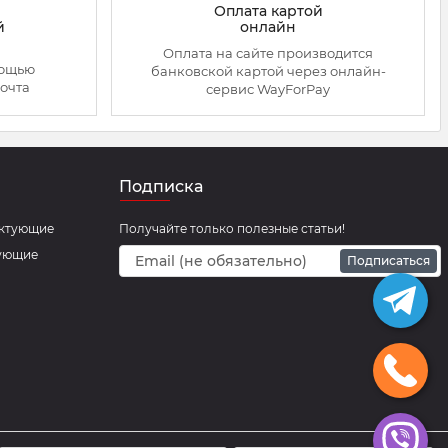
Оплата картой
онлайн
й
Оплата на сайте производится
мощью
банковской картой через онлайн-
очта
сервис WayForPay
Подписка
ектующие
Получайте только полезные статьи!
тующие
Подписаться