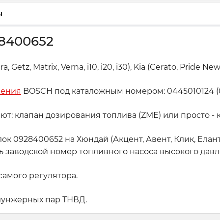
ы
8400652
tz, Matrix, Verna, i10, i20, i30), Kia (Cerato, Pride New) 1.
ления
BOSCH под каталожным номером: 0445010124 (0 
: клапан дозирования топлива (ZME) или просто - 
928400652 на Хюндай (Акцент, Авент, Клик, Елантра, Г
реть заводской номер топливного насоса высокого дав
амого регулятора.
лунжерных пар ТНВД.