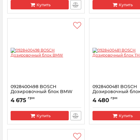
Купить
Купить
0928400498 BOSCH
0928400481 BOSCH
Дозировочный блок BMW
Дозировочный бло
Артикул:
1465ZS0042
Артикул:
1465ZS0040
грн
грн
4 675
4 480
Купить
Купить