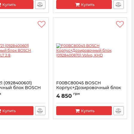
Купить
Купить
1 (0928400601)
F00BC80045 BOSCH
чный блок BOSCH
Корпус+Дозировочный блок
n LT 2.8
(0928400670) Volvo, KHD
н
грн
4 850
5ZS0125
Артикул:
F00BC80045
Купить
Купить