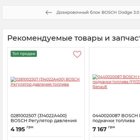
Дозировочный блок BOSCH Dodge 3.0 
Рекомендуемые товары и запчас
Топ продаж
0281002507 (314022A400)
0440020087 BOSCH 
BOSCH Регулятор давления
подкачки топлива
топлива
(FP/ZP26/R1S) Renaul
грн
грн
4 195
7 167
Артикул:
0281002507
Артикул:
0440020087