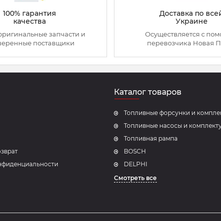
100% гарантия
Доставка по все
качества
Украине
оригинальные запчасти и
Осуществляется с по
веренные поставщики
перевозчика Новая П
Каталог товаров
Топливные форсунки и компл
Топливные насосы и комплек
Топливная рампа
озврат
BOSCH
нфиденциальности
DELPHI
Смотреть все