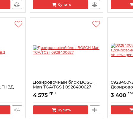
Купить
Дозировочный блок BOSCH
092840072
к ТНВД
Man TGA/TGS | 0928400627
Дозирово
Volkswage
Артикул:
1465ZS0052
грн
гр
4 575
3 400
Артикул:
146
Купить