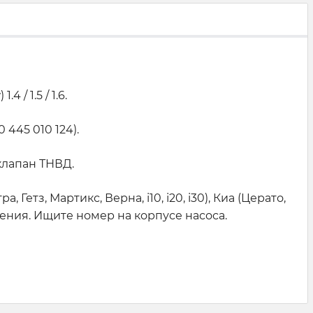
4 / 1.5 / 1.6.
445 010 124).
клапан ТНВД.
етз, Мартикс, Верна, і10, і20, і30), Киа (Церато,
ления. Ищите номер на корпусе насоса.