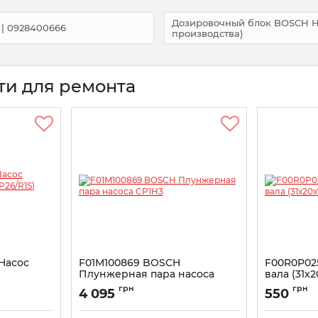
Дозировочный блок BOSCH HYU
| 0928400666
производства)
ти для ремонта
Насос
F01M100869 BOSCH
F00R0P02
Плунжерная пара насоса
вала (31х
t
CP1H3
Артикул:
F00
грн
грн
4 095
550
Артикул:
F01M100869