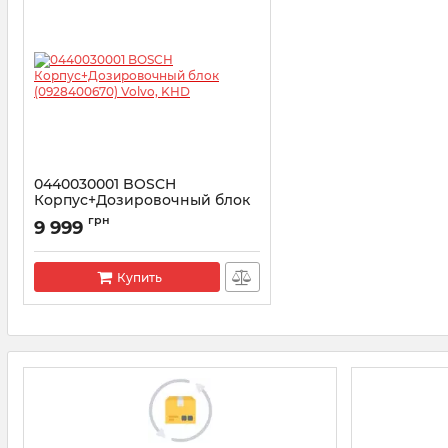
0440030001 BOSCH
Корпус+Дозировочный блок
(0928400670) Volvo, KHD
грн
9 999
Артикул:
0440030001
Купить