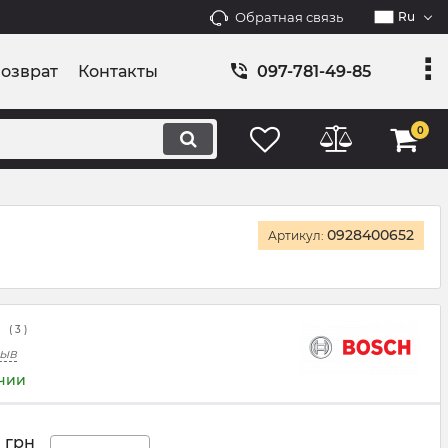
Обратная связь
Ru
возврат
Контакты
097-781-49-85
0
0928400652
Артикул:
(
3
)
зыв
ичии
грн