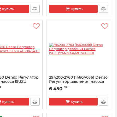
S300120
Купить
Купить
50 Denso Регулятор
294200-2760 (1460A056) Denso
 насоса ISUZU
Регулятор давления насоса
J1
ISUZU/YANMAR/MITSUBISHI
н
грн
6 450
200-2750
Артикул:
294200-2760
Купить
Купить