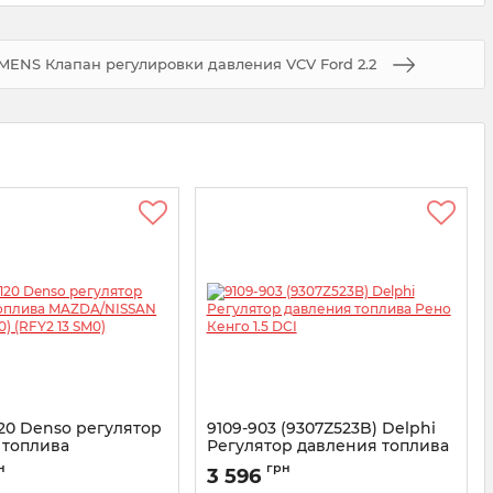
MENS Клапан регулировки давления VCV Ford 2.2
20 Denso регулятор
9109-903 (9307Z523B) Delphi
 топлива
Регулятор давления топлива
SAN (294009-0120)
Рено Кенго 1.5 DCI
н
грн
3 596
SM0)
Артикул:
9109-903