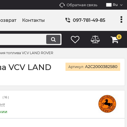
Обратная связь
Ru
возврат
Контакты
097-781-49-85
0
ния топлива VCV LAND ROVER
ва VCV LAND
A2C2000382580
Артикул:
(
16
)
зыв
ичии