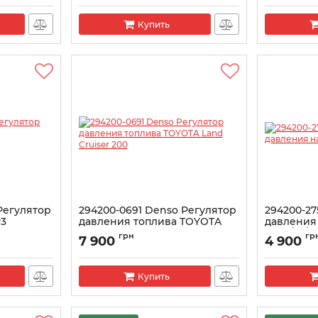
Артикул:
DCR
Купить
Регулятор
294200-0691 Denso Регулятор
294200-27
P3
давления топлива TOYOTA
давления
A
Land Cruiser 200
4HK1/4J/4J
грн
гр
7 900
4 900
Артикул:
294200-0691
Артикул:
294
Купить