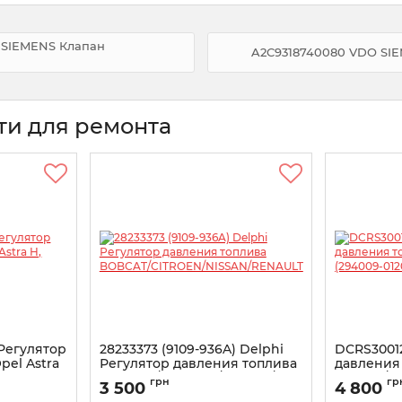
O SIEMENS Клапан
A2C9318740080 VDO SIE
ти для ремонта
Регулятор
28233373 (9109-936A) Delphi
DCRS3001
pel Astra
Регулятор давления топлива
давления
BOBCAT/CITROEN/NISSAN/RENAULT
MAZDA/NIS
грн
гр
3 500
4 800
(RFY2 13 
Артикул:
9109-936A