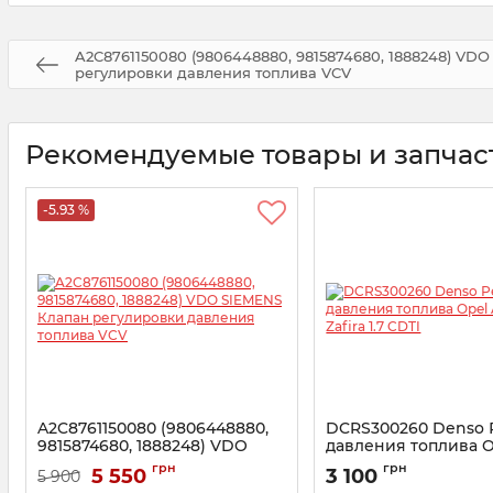
A2C8761150080 (9806448880, 9815874680, 1888248) VD
регулировки давления топлива VCV
Рекомендуемые товары и запчас
-5.93 %
A2C8761150080 (9806448880,
DCRS300260 Denso 
9815874680, 1888248) VDO
давления топлива O
SIEMENS Клапан регулировки
H, Zafira 1.7 CDTI
грн
грн
5 550
3 100
5 900
давления топлива VCV
Артикул:
294009-0260