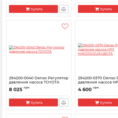
Артикул:
9815874680
Купить
Купить
294200-0040 Denso Регулятор
294200-0370 Denso 
давления насоса TOYOTA
давления насоса H
HINO/ISUZU/KUBOT
Артикул:
294200-0040
грн
грн
8 025
4 600
Артикул:
294200-0370
Купить
Купить