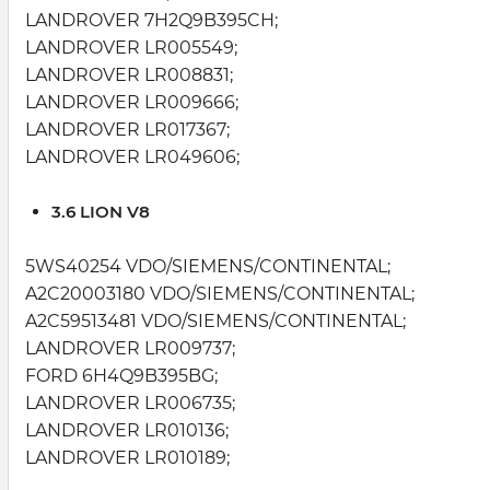
LANDROVER 7H2Q9B395CH;
LANDROVER LR005549;
LANDROVER LR008831;
LANDROVER LR009666;
LANDROVER LR017367;
LANDROVER LR049606;
3.6 LION V8
5WS40254 VDO/SIEMENS/CONTINENTAL;
A2C20003180 VDO/SIEMENS/CONTINENTAL;
A2C59513481 VDO/SIEMENS/CONTINENTAL;
LANDROVER LR009737;
FORD 6H4Q9B395BG;
LANDROVER LR006735;
LANDROVER LR010136;
LANDROVER LR010189;