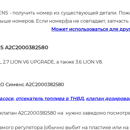
NS - получить номер из существующей детали. Пожа
ыше номеров. Если номер/ра не совпадает, запчасть
Может использоваться для друг
S A2C2000382580
.7 LION V6 UPGRADE, а также 3.6 LION V8.
ДО Сименс A2C2000382580
асосе,
отсекатель топлива в ТНВД,
клапан дозирова
 клапан A2C2000382580 на нужно заведомо посмотре
ого регулятора (обычно выбит на пластике или на 