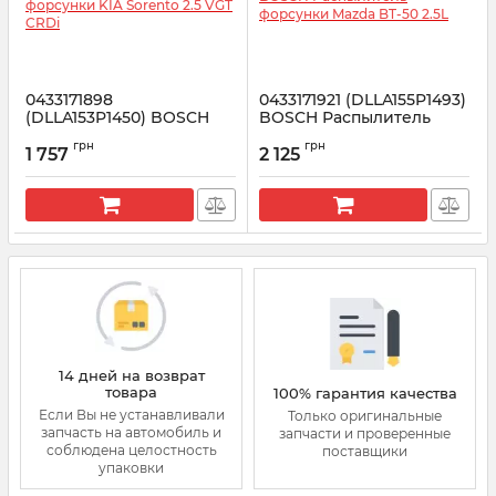
0433171898
0433171921 (DLLA155P1493)
(DLLA153P1450) BOSCH
BOSCH Распылитель
Распылитель форсунки
форсунки Mazda BT-50
грн
грн
KIA Sorento 2.5 VGT CRDi
2.5L
1 757
2 125
Артикул:
0433171898
Артикул:
0433171921
14 дней на возврат
товара
100% гарантия качества
Если Вы не устанавливали
Только оригинальные
запчасть на автомобиль и
запчасти и проверенные
соблюдена целостность
поставщики
упаковки