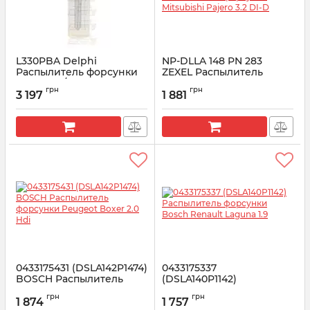
L330PBA Delphi
NP-DLLA 148 PN 283
Распылитель форсунки
ZEXEL Распылитель
(B05502A/320-06838) JCB
форсунки Mitsubishi
грн
грн
Pajero 3.2 DI-D
3 197
1 881
Артикул:
L330PBA
Артикул:
H105017283
0433175431 (DSLA142P1474)
0433175337
BOSCH Распылитель
(DSLA140P1142)
форсунки Peugeot Boxer
Распылитель форсунки
грн
грн
2.0 Hdi
Bosсh Renault Laguna 1.9
1 874
1 757