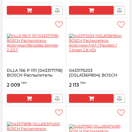
DLLA 156 P 1111 (0433171718)
0433175203
BOSCH Распылитель
(DSLA136P804) BOSCH
форсунки Mercedes
Распылитель форсунки
грн
грн
Sprinter 2.2/2.7
FIAT / Peugeot / Citroen
2 009
2 113
2.8 HDi
Артикул:
0433171718
Артикул:
0433175203