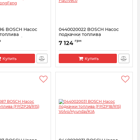
96 BOSCH Насос
0440020022 BOSCH Насос
 топлива
подкачки топлива
1S*240+12/500)
(FP/ZP18/R1S) Fiat/Iveco
н
грн
7 124
/DongFeng
Артикул:
0440020022
0020096
Купить
Купить