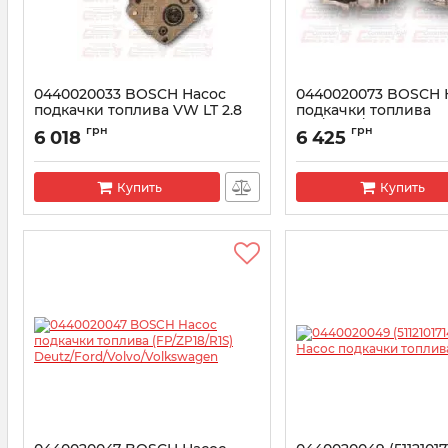
0440020033 BOSCH Насос
0440020073 BOSCH 
подкачки топлива VW LT 2.8
подкачки топлива
(FP/ZP25/L1S) Mitsub
Артикул:
0440020033
грн
грн
6 018
6 425
Артикул:
0440020073
Купить
Купить