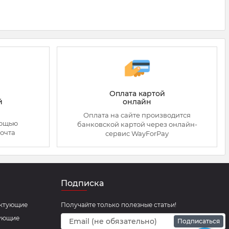
Оплата картой
онлайн
й
Оплата на сайте производится
мощью
банковской картой через онлайн-
очта
сервис WayForPay
Подписка
ектующие
Получайте только полезные статьи!
тующие
Подписаться