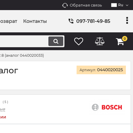
Обратная связь
Ru
возврат
Контакты
097-781-49-85
0
.8 (аналог 0440020033)
алог
0440020025
Артикул:
(
5
)
зыв
чии