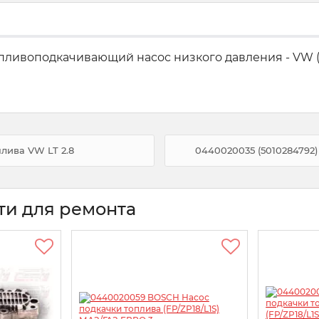
оподкачивающий насос низкого давления - VW (LT28, LT
лива VW LT 2.8
0440020035 (5010284792)
ти для ремонта