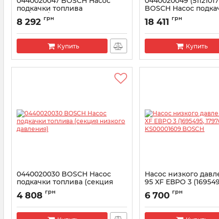
0440020047 BOSCH Насос
0440020049 (51121017
подкачки топлива
BOSCH Насос подка
(FP/ZP18/R1S)
топлива MAN TGA
грн
грн
8 292
18 411
Deutz/Ford/Volvo/Volkswagen
Артикул:
0440020049
Артикул:
0440020047
Купить
Купить
0440020030 BOSCH Насос
Насос низкого дав
подкачки топлива (секция
95 XF ЕВРО 3 (169549
низкого давления)
1797650) KS0000160
грн
грн
4 808
6 700
Артикул:
0440020030
Артикул:
KS00001609