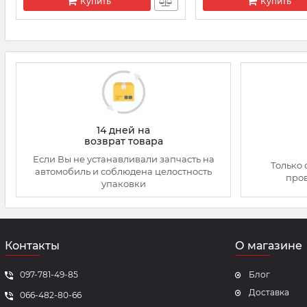
Купить
Купить
14 дней на
возврат товара
Если Вы не устанавливали запчасть на
Только 
автомобиль и соблюдена целостность
про
упаковки
Контакты
О магазине
097-781-49-85
Блог
Доставка
066-482-80-66