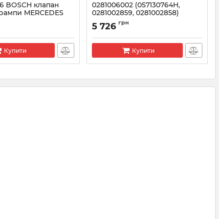
26 BOSCH клапан
0281006002 (057130764H,
 рампи MERCEDES
0281002859, 0281002858)
49)
BOSCH Регулятор тиску
н
грн
5 726
палива VW 2.0 / 2.7 / 3.0 TDI
1002826
Артикул:
0281006002
Купити
Купити