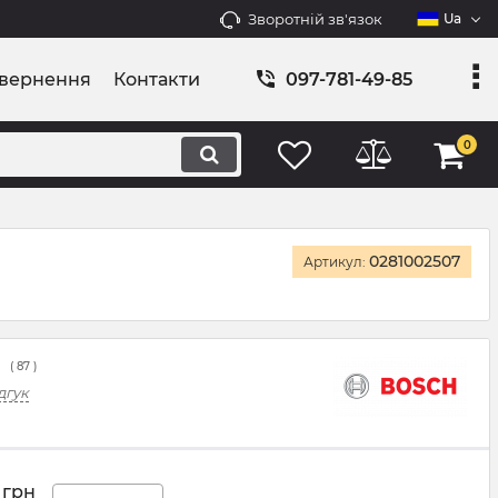
Зворотній зв'язок
Ua
овернення
Контакти
097-781-49-85
0
0281002507
Артикул:
(
87
)
дгук
грн