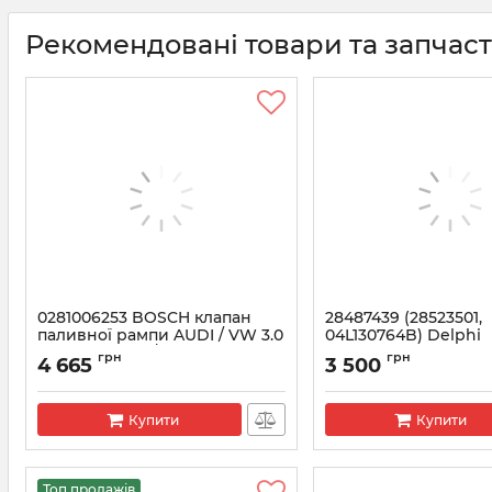
Рекомендовані товари та запчас
0281006253 BOSCH клапан
28487439 (28523501,
паливної рампи AUDI / VW 3.0
04L130764B) Delphi
(057130764AD / 057130764AE)
Редукційний клапа
грн
грн
4 665
3 500
Артикул:
0281006253
Артикул:
28487439
Купити
Купити
Топ продажів