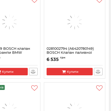
49 BOSCH клапан
0281002794 (A6420780149)
 рампи BMW
BOSCH Клапан паливної
рампи Mercedes Sprinter,
1002949
н
грн
6 535
Viano, Vito 2.2
Артикул:
0281002794
Купити
Купити
жів