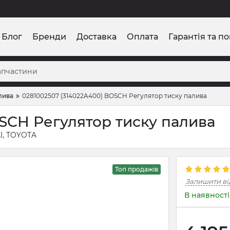
Блог
Бренди
Доставка
Оплата
Гарантія та п
лива
0281002507 (314022A400) BOSCH Регулятор тиску палива
SCH Регулятор тиску палива
AI, TOYOTA
Топ продажів
Залишити ві
В наявності