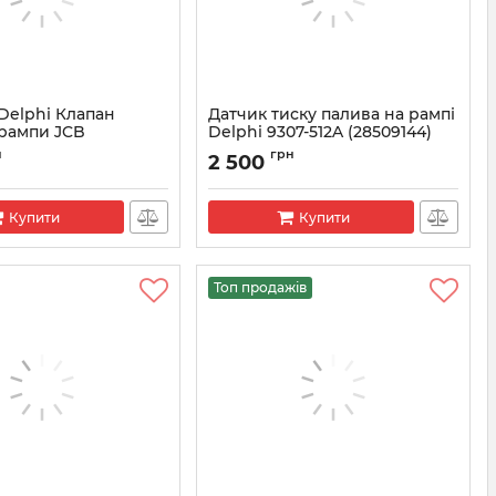
Delphi Клапан
Датчик тиску палива на рампі
 рампи JCB
Delphi 9307-512A (28509144)
49292
Артикул:
28509144
н
грн
2 500
Купити
Купити
Топ продажів