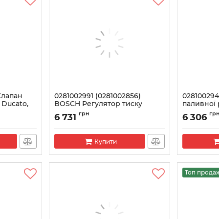
Клапан
0281002991 (0281002856)
02810029
 Ducato,
BOSCH Регулятор тиску
паливної
палива VW Crafter, Phaeton,
Артикул:
028
грн
гр
6 731
6 306
Touareg
Артикул:
0281002991
Купити
Топ прода