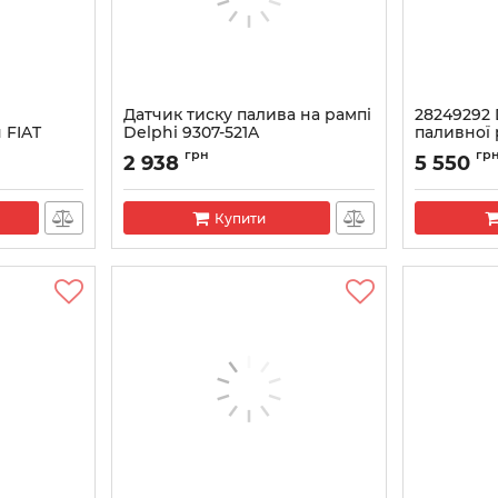
Датчик тиску палива на рампі
28249292 
 FIAT
Delphi 9307-521A
паливної
Артикул:
28389851
Артикул:
282
грн
гр
2 938
5 550
Купити