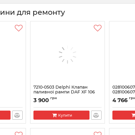
тини для ремонту
7210-0503 Delphi Клапан
028100607
паливної рампи DAF XF 106
028100607
н
BOSCH Кл
Артикул:
7210-0503
грн
гр
3 900
4 766
рампи VA
Артикул:
028
Купити