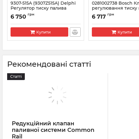
9307-515A (9307Z515A) Delphi
0281002738 Bosch К
Регулятор тиску палива
регулювання тиску
MERCEDES, JCB
BMW
грн
грн
6 750
6 717
Артикул:
9307-515A
Артикул:
0281002738
Купити
Купити
Рекомендовані статті
Статті
Редукційний клапан
паливної системи Common
Rail