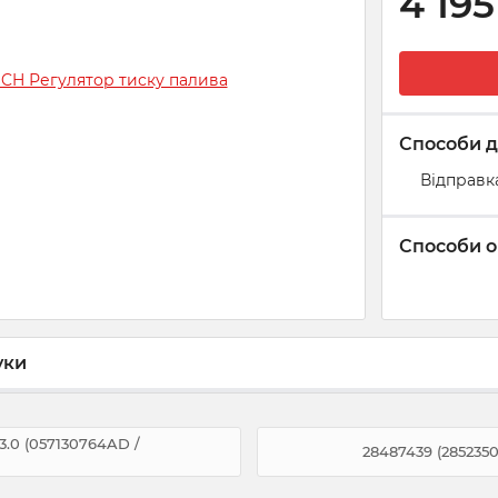
4 195
Способи д
Відправк
Способи о
уки
.0 (057130764AD /
28487439 (285235