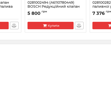
лапан
0281002494 (A6110780449)
02810028
 палива
BOSCH Редукційний клапан
паливної
BMW, Mercedes, SMART
(64207802
грн
гр
5 800
7 376
Артикул:
0281002494
Артикул:
028
Купити