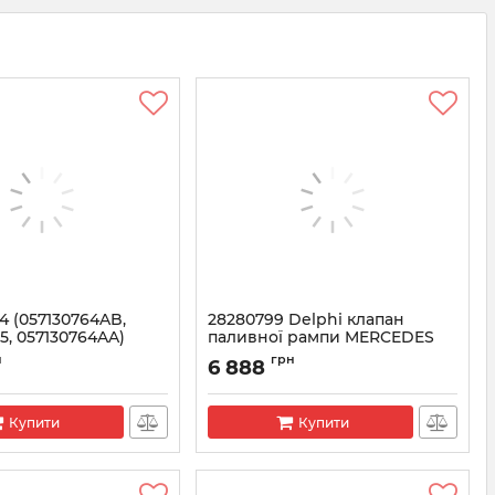
4 (057130764AB,
28280799 Delphi клапан
5, 057130764AA)
паливної рампи MERCEDES
апан паливної
W212 2.2 CDI (5248658634)
н
грн
6 888
G
Артикул:
28280799
1006074
Купити
Купити