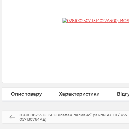
Опис товару
Характеристики
Відг
0281006253 BOSCH клапан паливної рампи AUDI / VW 3
057130764AE)