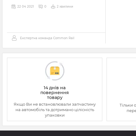
22 04 2021
0
2 хвилини
Експертна команда Сommon Rail
14 днів на
повернення
товару
Якщо Ви не встановлювали запчастину
Тільки 
на автомобіль та дотримано цілісність
пере
упаковки