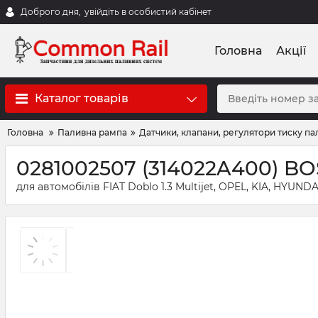
Доброго дня,
увійдіть в особистий кабінет
Головна
Акції
Каталог товарів
Головна
Паливна рампа
Датчики, клапани, регулятори тиску па
0281002507 (314022A400) BO
для автомобілів FIAT Doblo 1.3 Multijet, OPEL, KIA, HYUND