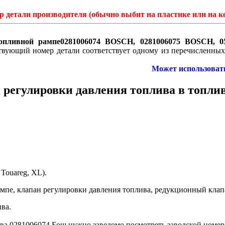
 детали производителя (обычно выбит на пластике или на ко
топливной рампе0281006074 BOSCH, 0281006075 BOSCH, 
твующий номер детали соответствует одному из перечисленных в
Может использовать
 регулировки давления топлива в топли
 Touareg, XL).
рампе, клапан регулировки давления топлива, редукционный кла
ва.
ива 0281006074 Бош нужно заведомо посмотреть заводской номер