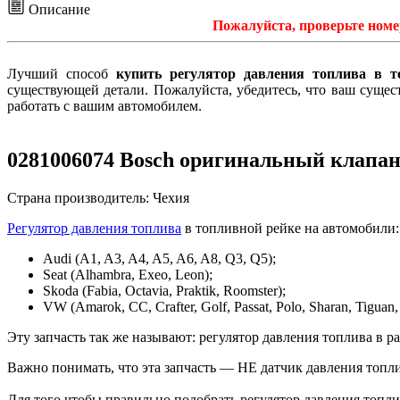
Описание
Пожалуйста, проверьте номер
Лучший способ
купить регулятор давления топлива в 
существующей детали. Пожалуйста, убедитесь, что ваш сущес
работать с вашим автомобилем.
0281006074 Bosch оригинальный клапан
Страна производитель: Чехия
Регулятор давления топлива
в топливной рейке на автомобили:
Audi (A1, A3, A4, A5, A6, A8, Q3, Q5);
Seat (Alhambra, Exeo, Leon);
Skoda (Fabia, Octavia, Praktik, Roomster);
VW (Amarok, CC, Crafter, Golf, Passat, Polo, Sharan, Tiguan,
Эту запчасть так же называют: регулятор давления топлива в 
Важно понимать, что эта запчасть — НЕ датчик давления топли
Для того чтобы правильно подобрать регулятор давления топл