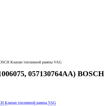
 BOSCH Клапан топливной рампы VAG
81006075, 057130764AA) BOSC