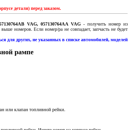
рпусе детали) перед заказом.
057130764AB VAG, 057130764AA VAG
- получить номер из
ыше номеров. Если номер/ра не совпадает, запчасть не будет
ся для других, не указанных в списке автомобилей, моделей
вной рампе
пан или клапан топливной рейки.
 топливной рейки. Ищите номер на корпусе рейки.