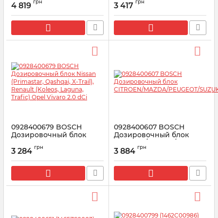
грн
грн
VOLVO/HONDA
CUMMINS 2.8 ISF
4 819
3 417
Артикул:
0928400707
Артикул:
1465ZS0010
0928400679 BOSCH
0928400607 BOSCH
Дозировочный блок
Дозировочный блок
Nissan (Primastar,
CITROEN/MAZDA/PEUGEOT/S
грн
грн
Qashqai, X-Trail), Renault
3 284
3 884
Артикул:
0928400607
(Koleos, Laguna, Trafic)
Opel Vivaro 2.0 dCi
Артикул:
0928400679