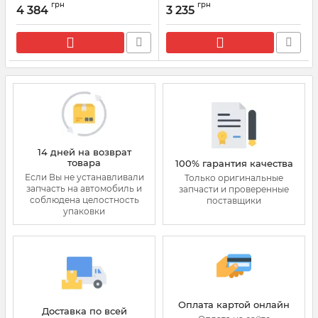
грн
грн
MERCEDES
4 384
3 235
Артикул:
0928400620
Артикул:
0928400508
14 дней на возврат
товара
100% гарантия качества
Если Вы не устанавливали
Только оригинальные
запчасть на автомобиль и
запчасти и проверенные
соблюдена целостность
поставщики
упаковки
Оплата картой онлайн
Доставка по всей