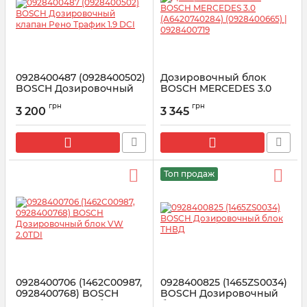
0928400487 (0928400502)
Дозировочный блок
BOSCH Дозировочный
BOSCH MERCEDES 3.0
клапан Рено Трафик 1.9
(A6420740284)
грн
грн
DCI
(0928400665) |
3 200
3 345
0928400719
Артикул:
1465ZS0041
Артикул:
0928400719
Топ продаж
0928400706 (1462C00987,
0928400825 (1465ZS0034)
0928400768) BOSCH
BOSCH Дозировочный
Дозировочный блок VW
блок ТНВД