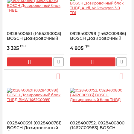
0928400651 (1465ZS0003)
0928400799 (1462C00986)
BOSCH Дозировочный
BOSCH Дозировочный
блок ТНВД
блок ТНВД Audi,
грн
грн
Volkswagen 3.0 TDI
3 325
4 805
Артикул:
0928400651
Артикул:
1462C00986
0928400691 (0928400781)
0928400752, 0928400800
BOSCH Дозировочный
(1462C00983) BOSCH
блок ТНВД BMW
Дозировочный блок