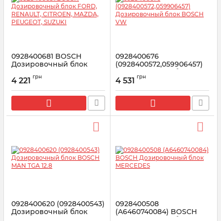
0928400681 BOSCH
0928400676
Дозировочный блок
(0928400572,059906457)
FORD, RENAULT, CITROEN,
Дозировочный блок
грн
грн
MAZDA, PEUGEOT,
BOSCH VW
4 221
4 531
SUZUKI
Артикул:
0928400676
Артикул:
0928400681
0928400620 (0928400543)
0928400508
Дозировочный блок
(A6460740084) BOSCH
BOSCH MAN TGA 12.8
Дозировочный блок