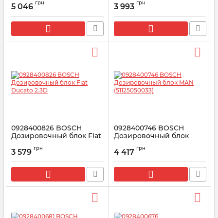
грн
грн
2.0TDI
5 046
3 993
Артикул:
0928400825
Артикул:
1462C00987
0928400826 BOSCH
0928400746 BOSCH
Дозировочный блок Fiat
Дозировочный блок
Ducato 2.3D
MAN (51125050033)
грн
грн
3 579
4 417
Артикул:
0928400826
Артикул:
0928400746